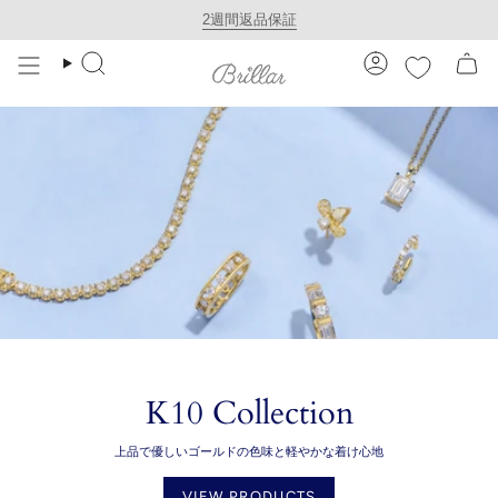
Skip
2週間返品保証
to
検
ア
content
索
カ
ウ
ン
ト
K10 Collection
上品で優しいゴールドの色味と軽やかな着け心地
VIEW PRODUCTS