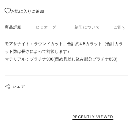
お気に入りに追加
商品詳細
セミオーダー
刻印について
ご留意事
す
べ
て
見
モアサナイト：ラウンドカット、合計約4.5カラット（合計カラ
る
ット数は長さによって前後します）
マテリアル：プラチナ900(留め具差し込み部分プラチナ850)
シェア
RECENTLY VIEWED