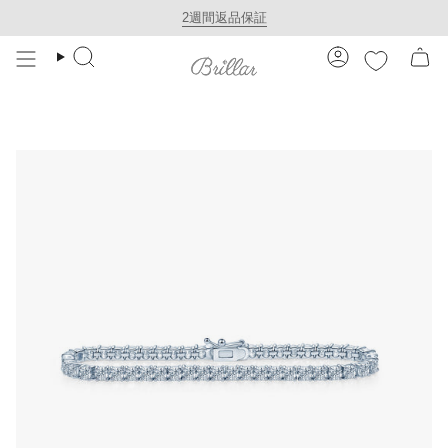
Skip
2週間返品保証
to
検
ア
content
索
カ
ウ
ン
ト